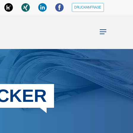
Menu
CKER